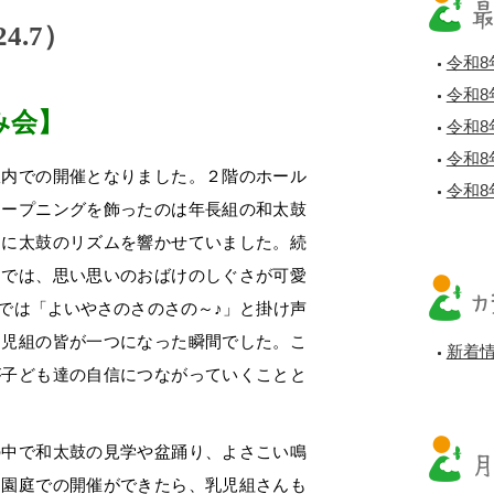
4.7）
令和8
令和8
み会】
令和8
令和8
内での開催となりました。２階のホール
令和8
オープニングを飾ったのは年長組の和太鼓
つに太鼓のリズムを響かせていました。続
りでは、思い思いのおばけのしぐさが可愛
では「よいやさのさのさの～♪」と掛け声
幼児組の皆が一つになった瞬間でした。こ
新着
が子ども達の自信につながっていくことと
中で和太鼓の見学や盆踊り、よさこい鳴
。園庭での開催ができたら、乳児組さんも