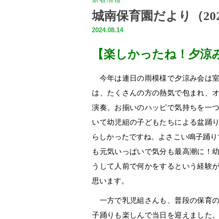
城南保育園だより（202
2024.08.14
【楽しかったね！夕涼
今年は連日の雨模様で夕涼み会は室
は、たくさんの方の熱気で包まれ、
演奏。お揃いのハッピで気持ちを一
いて幼児組の子どもたちによる盆踊
らしかったですね。よさこい鳴子踊り
も元気いっぱいで気分も最高潮に！
うして人前で何かをするという経験
思います。
一方で乳児組さんも、普段の保育の
子踊りも楽しんで当日を迎えました